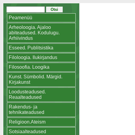
Peamenüü
Arheoloogia. Ajaloo
abiteadused. Kodulugu.
Arhiivindus
Esseed. Publitsistika
Filoloogia. Ilukirjandus
Filosoofia. Loogika
Kunst. Sümbolid. Märgid.
Kirjakunst
Loodusteadused.
Reaalteadused
Rakendus- ja
tehnikateadused
Religioon.Ateism
Sotsiaalteadused