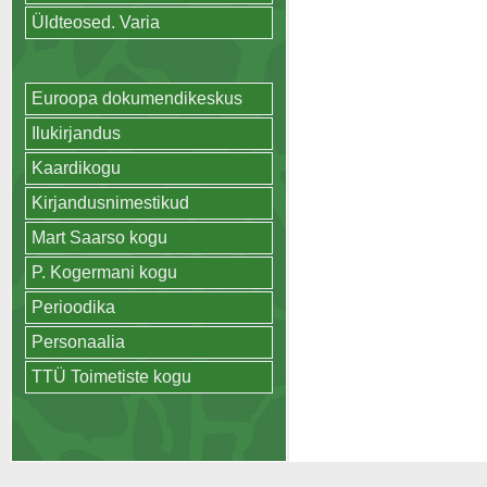
Üldteosed. Varia
Euroopa dokumendikeskus
Ilukirjandus
Kaardikogu
Kirjandusnimestikud
Mart Saarso kogu
P. Kogermani kogu
Perioodika
Personaalia
TTÜ Toimetiste kogu